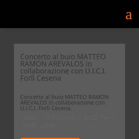
a
Concerto al buio MATTEO
RAMON AREVALOS in
collaborazione con U.I.C.I.
Forlì Cesena
Concerto al buio MATTEO RAMON
AREVALOS in collaborazione con
U.I.C.I. Forlì Cesena
Date:
27 Novembre 2022
Time:
18:00 - 20:00