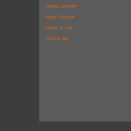
Google Calendar
Apple Calendar
Export .ics file
Outlook 360