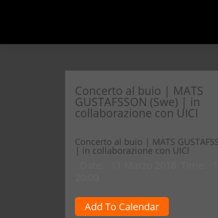
Concerto al buio | MATS
GUSTAFSSON (Swe) | in
collaborazione con UICI
Concerto al buio | MATS GUSTAFS
| in collaborazione con UICI
Date:
11 Marzo 2018
Time:
1
20:00
Add To Calendar