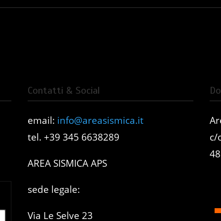
Contatti & Social
Do
email:
info@areasismica.it
Ar
e
tel. +39 345 6638289
c/
48
AREA SISMICA APS
sede legale:
Via Le Selve 23