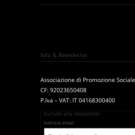
Info & Newsletter
Associazione di Promozione Social
CF: 92023650408
P.Iva – VAT: IT 04168300400
Iscriviti alla newsletter
Indirizzo email: