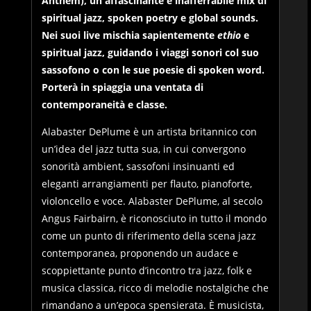
Anthem), un affascinante e inafferrabile mix di
spiritual jazz, spoken poetry e global sounds.
Nei suoi live mischia sapientemente
ethio
e
spiritual jazz, guidando i viaggi sonori col suo
sassofono o con le sue poesie di spoken word.
Porterà in spiaggia una ventata di
contemporaneità e classe.
Alabaster DePlume è un artista britannico con
un’idea del jazz tutta sua, in cui convergono
sonorità ambient, sassofoni insinuanti ed
eleganti arrangiamenti per flauto, pianoforte,
violoncello e voce. Alabaster DePlume, al secolo
Angus Fairbairn, è riconosciuto in tutto il mondo
come un punto di riferimento della scena jazz
contemporanea, proponendo un audace e
scoppiettante punto d’incontro tra jazz, folk e
musica classica, ricco di melodie nostalgiche che
rimandano a un’epoca spensierata. È musicista,