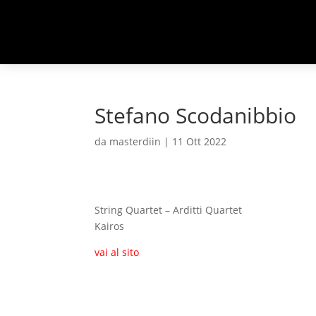
Stefano Scodanibbio
da
masterdiin
|
11 Ott 2022
String Quartet – Arditti Quartet
Kairos
vai al sito