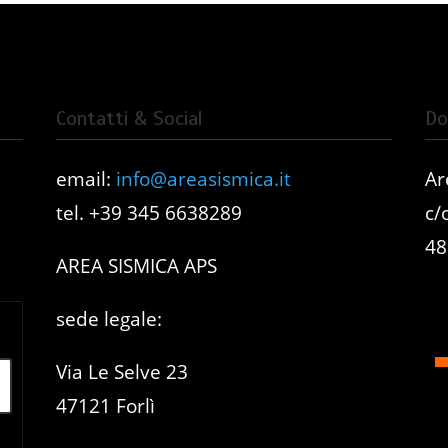
Contatti & Social
Do
email:
info@areasismica.it
Ar
e
tel. +39 345 6638289
c/
48
AREA SISMICA APS
sede legale:
Via Le Selve 23
47121 Forlì