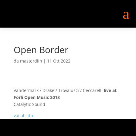
a
Open Border
da
masterdiin
|
11 Ott 2022
Vandermark / Drake / Trovalusci / Ceccarelli
live at
Forlì Open Music 2018
Catalytic Sound
vai al sito