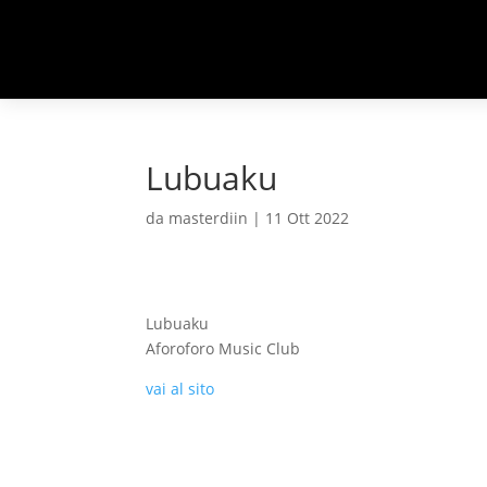
Lubuaku
da
masterdiin
|
11 Ott 2022
Lubuaku
Aforoforo Music Club
vai al sito