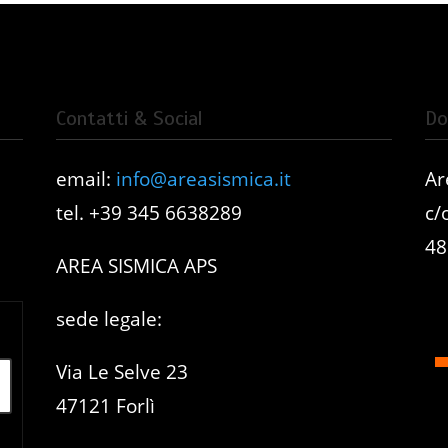
Contatti & Social
Do
email:
info@areasismica.it
Ar
e
tel. +39 345 6638289
c/
48
AREA SISMICA APS
sede legale:
Via Le Selve 23
47121 Forlì