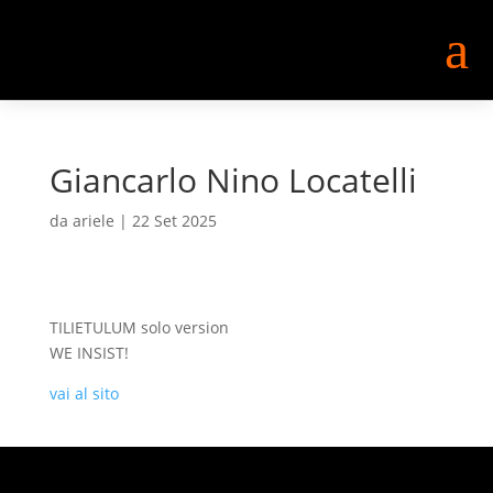
a
Giancarlo Nino Locatelli
da
ariele
|
22 Set 2025
TILIETULUM solo version
WE INSIST!
vai al sito