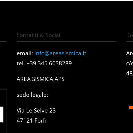
Contatti & Social
Do
email:
info@areasismica.it
Ar
e
tel. +39 345 6638289
c/
48
AREA SISMICA APS
sede legale:
Via Le Selve 23
47121 Forlì