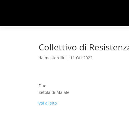
Collettivo di Resistenz
da
masterdiin
|
11 Ott 2022
Due
Setola di Maiale
vai al sito